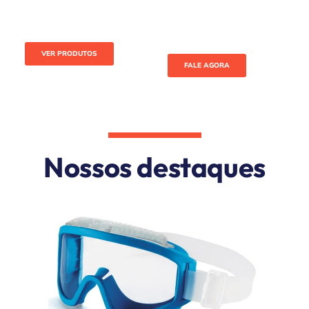
QUAL SUA ATIVIDADE?
ATENDIMENTO
PERSONALIZADO
Encontre o óculos de
Um consultor óptico vai te
proteção ideal para você
auxiliar na compra
VER PRODUTOS
FALE AGORA
Nossos destaques