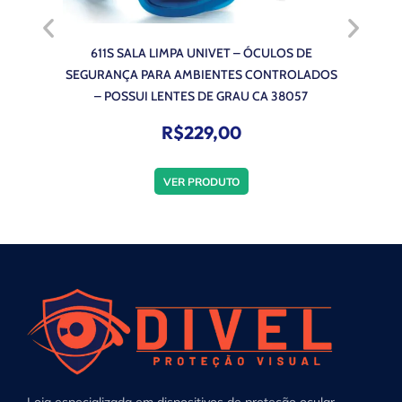
611S SALA LIMPA UNIVET – ÓCULOS DE
6X1 U
SEGURANÇA PARA AMBIENTES CONTROLADOS
AIRSO
– POSSUI LENTES DE GRAU CA 38057
R$
229,00
VER PRODUTO
Loja especializada em dispositivos de proteção ocular.