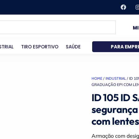
M
STRIAL
TIRO ESPORTIVO
SAÚDE
PARA EMPR
HOME
/
INDUSTRIAL
/ ID 1
GRADUAÇÃO EPI COM LEN
ID 105 ID 
segurança
com lentes
Armação com design 