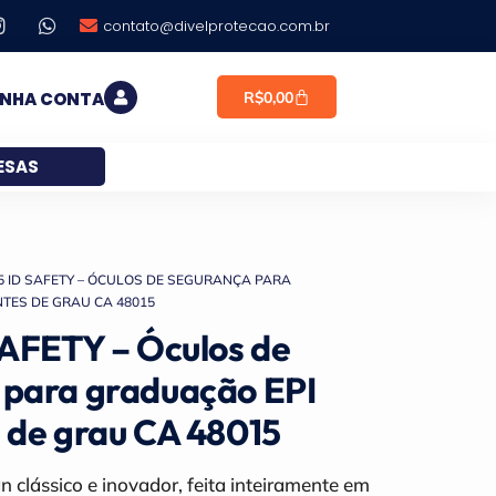
contato@divelprotecao.com.br
R$
0,00
INHA CONTA
ESAS
05 ID SAFETY – ÓCULOS DE SEGURANÇA PARA
TES DE GRAU CA 48015
SAFETY – Óculos de
 para graduação EPI
 de grau CA 48015
clássico e inovador, feita inteiramente em