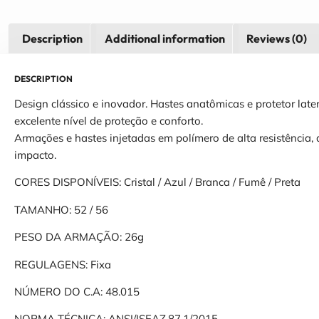
Description
Additional information
Reviews (0)
DESCRIPTION
Design clássico e inovador. Hastes anatômicas e protetor late
excelente nível de proteção e conforto.
Armações e hastes injetadas em polímero de alta resistência, 
impacto.
CORES DISPONÍVEIS: Cristal / Azul / Branca / Fumê / Preta
TAMANHO: 52 / 56
PESO DA ARMAÇÃO: 26g
REGULAGENS: Fixa
NÚMERO DO C.A: 48.015
NORMA TÉCNICA: ANSI/ISEAZ.87.1/2015