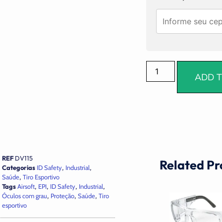
ADD T
REF
DV115
Related Pr
Categorias
ID Safety
,
Industrial
,
Saúde
,
Tiro Esportivo
Tags
Airsoft
,
EPI
,
ID Safety
,
Industrial
,
Óculos com grau
,
Proteção
,
Saúde
,
Tiro
esportivo