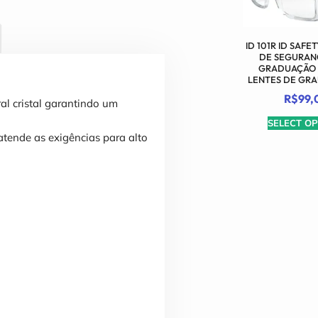
ID 101R ID SAFE
DE SEGURAN
GRADUAÇÃO 
LENTES DE GRA
R$
99,
ral cristal garantindo um
SELECT OP
atende as exigências para alto