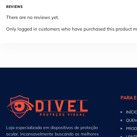
REVIEWS
There are no reviews yet.
Only logged in customers who have purchased this product ma
PARA 
INÍCI
QUEM
Loja especializada em dispositivos de proteção
PROD
ocular. Incansavelmente buscando as melhores
LENT